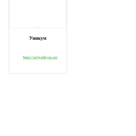
Уникум
http://artynikym.ru/
О НАС
НОВОСТИ