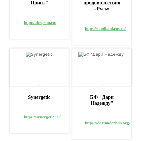
Принт"
продовольствия
«Русь»
http://alteprint.ru/
https://foodbankrus.ru/
Synergetic
БФ "Дари
Надежду"
https://synergetic.ru/
https://darinadezhdu.org/