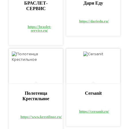
БРАСЛЕТ-
Дари Еду
СЕРВИС
https://dariedu.ru/
https://braslet-
service.ru/
Полотенца
Cersanit
Крестильное
https://cersanit.ru/
https://www.krestilnoe.ru/