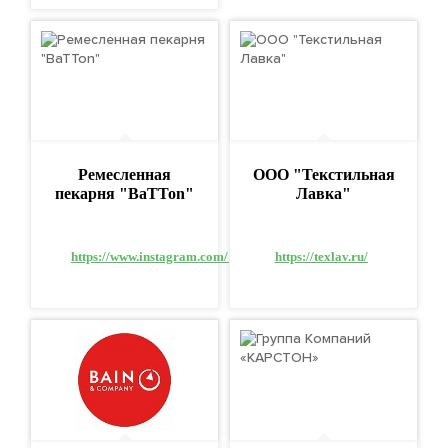
Ремесленная
ООО "Текстильная
пекарня "BaTTon"
Лавка"
https://www.instagram.com/_batton_tmb/
https://texlav.ru/