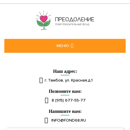
СМИ О НАС
ПАРТНЕРЫ
ПРОЕКТЫ
ИМ ПОМОГАЕМ
МЕНЮ
ОТЧЕТНОСТЬ
Наш адрес:
КОНТАКТЫ
г. Тамбов, ул. Красная,д.1
ФОТОГАЛЕРЕЯ
Позвоните нам:
8 (915) 677-55-77
ХОЧУ ПОМОГАТЬ
Напишите нам:
АКТУАЛЬНО
INFO@FOND68.RU