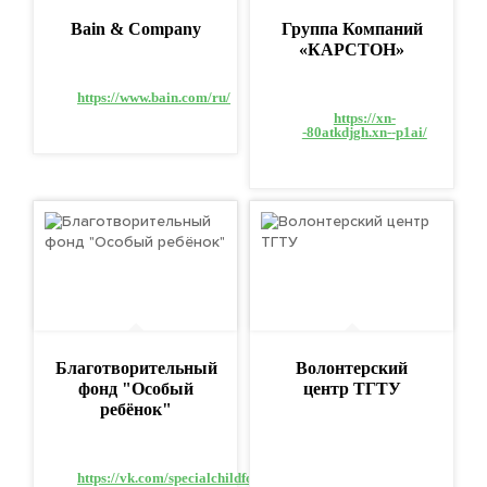
Bain & Company
Группа Компаний
«КАРСТОН»
https://www.bain.com/ru/
https://xn-
-80atkdjgh.xn--p1ai/
Благотворительный
Волонтерский
фонд "Особый
центр ТГТУ
ребёнок"
https://vk.com/specialchildfond