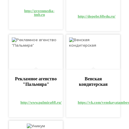
http://greenmedia-
tmb.ru
http://dopobr.68edu.ru/
Рекламное агенство
Венская
"Пальмира"
кондитерская
http://www.palmira68.ru/
https://vk.com/venskayatambo