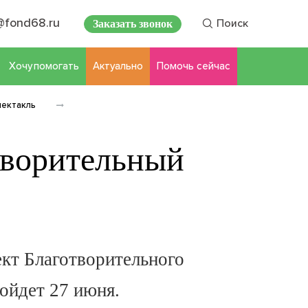
@fond68.ru
Заказать звонок
Поиск
Хочу помогать
Актуально
Помочь сейчас
пектакль
творительный
кт Благотворительного
йдет 27 июня.