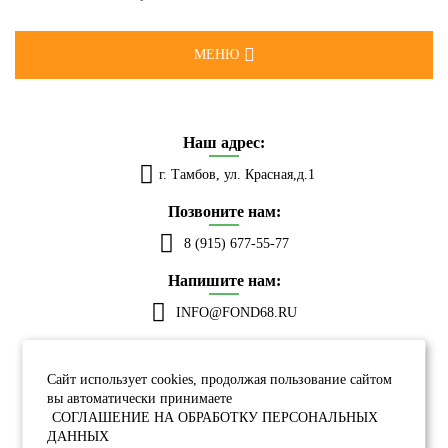
ПРОЕКТЫ
ИМ ПОМОГАЕМ
МЕНЮ
ОТЧЕТНОСТЬ
Наш адрес:
КОНТАКТЫ
г. Тамбов, ул. Красная,д.1
ФОТОГАЛЕРЕЯ
Позвоните нам:
8 (915) 677-55-77
ХОЧУ ПОМОГАТЬ
Напишите нам:
АКТУАЛЬНО
INFO@FOND68.RU
Мы в соцсетях:
ПОМОЧЬ СЕЙЧАС
Сайт использует cookies, продолжая пользование сайтом
вы автоматически принимаете
СОГЛАШЕНИЕ НА ОБРАБОТКУ ПЕРСОНАЛЬНЫХ
ДАННЫХ