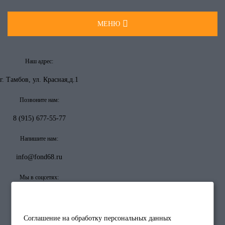
МЕНЮ
О НАС
Наш адрес:
НОВОСТИ
г. Тамбов, ул. Красная,д.1
СМИ О НАС
Позвоните нам:
8 (915) 677-55-77
ПАРТНЕРЫ
Напишите нам:
ПРОЕКТЫ
info@fond68.ru
ИМ ПОМОГАЕМ
Мы в соцсетях:
Сайт использует cookies, продолжая пользование сайтом
ОТЧЕТНОСТЬ
вы автоматически принимаете
Соглашение на обработку персональных данных