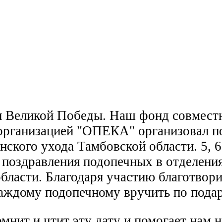
дня Великой Победы. Наш фонд совмес
 организацией "ОПЕКА" организовал п
нского ухода Тамбовской области. 5, 
 поздравления подопечных в отделения
бласти. Благодаря участию благотвор
каждому подопечному вручить по подар
мнит и чтит эту дату и помогает нам 